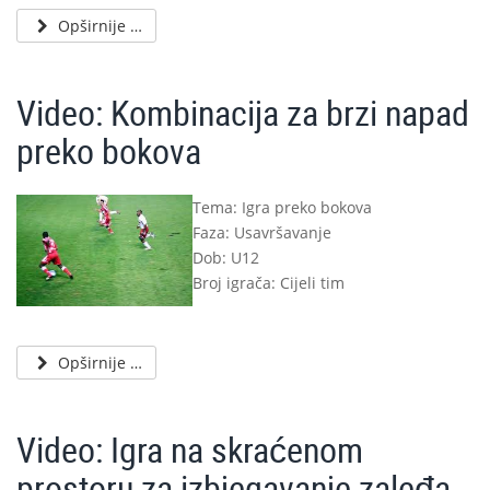
Opširnije …
Video: Kombinacija za brzi napad
preko bokova
Tema: Igra preko bokova
Faza: Usavršavanje
Dob: U12
Broj igrača: Cijeli tim
Opširnije …
Video: Igra na skraćenom
prostoru za izbjegavanje zaleđa