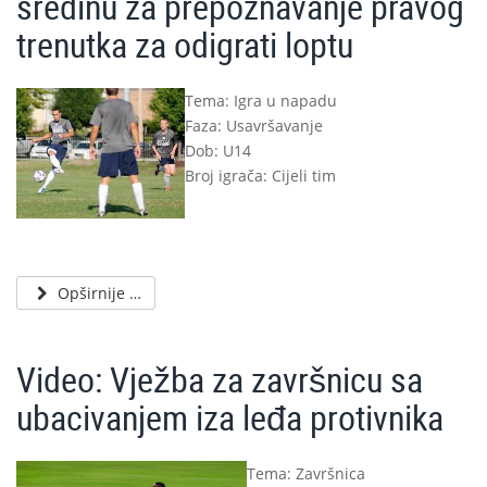
sredinu za prepoznavanje pravog
trenutka za odigrati loptu
Tema: Igra u napadu
Faza: Usavršavanje
Dob: U14
Broj igrača: Cijeli tim
Opširnije …
Video: Vježba za završnicu sa
ubacivanjem iza leđa protivnika
Tema: Završnica