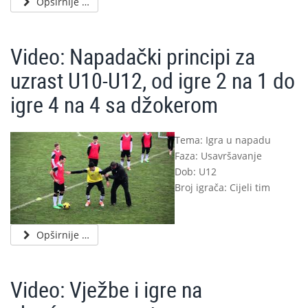
Opširnije …
Video: Napadački principi za
uzrast U10-U12, od igre 2 na 1 do
igre 4 na 4 sa džokerom
Tema: Igra u napadu
Faza: Usavršavanje
Dob: U12
Broj igrača: Cijeli tim
Opširnije …
Video: Vježbe i igre na