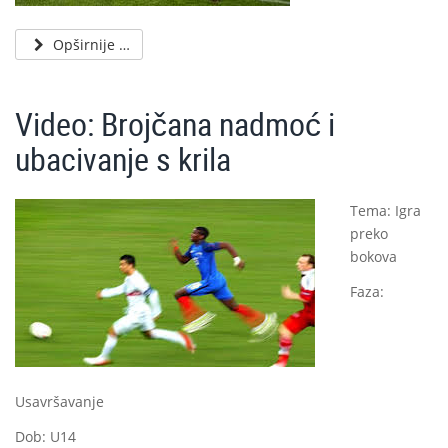
Opširnije …
Video: Brojčana nadmoć i
ubacivanje s krila
Tema: Igra
preko
bokova
Faza:
Usavršavanje
Dob: U14