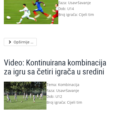
Faza: Usavršavanje
Dob: U14
Broj igrača: Cijeli tim
Opširnije …
Video: Kontinuirana kombinacija
za igru sa četiri igrača u sredini
Tema: Kombinacija
Faza: Usavršavanje
Dob: U12
Broj igrača: Cijeli tim