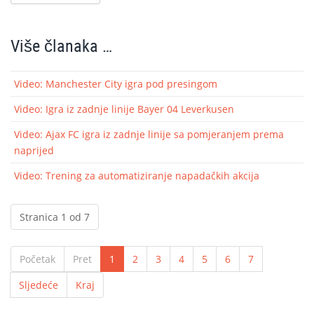
Više članaka …
Video: Manchester City igra pod presingom
Video: Igra iz zadnje linije Bayer 04 Leverkusen
Video: Ajax FC igra iz zadnje linije sa pomjeranjem prema
naprijed
Video: Trening za automatiziranje napadačkih akcija
Stranica 1 od 7
Početak
Pret
1
2
3
4
5
6
7
Sljedeće
Kraj