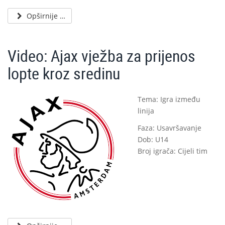
Opširnije …
Video: Ajax vježba za prijenos
lopte kroz sredinu
Tema: Igra između
linija
Faza: Usavršavanje
Dob: U14
Broj igrača: Cijeli tim