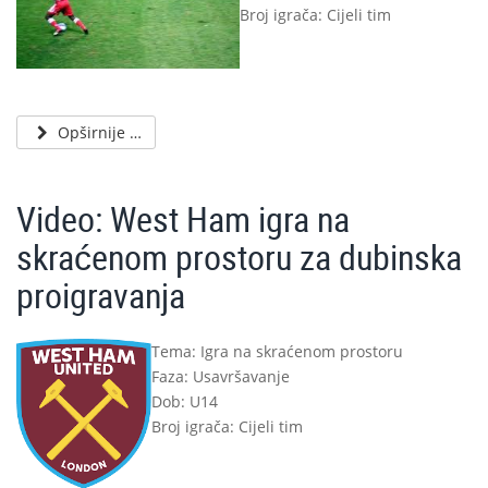
Broj igrača: Cijeli tim
Opširnije …
Video: West Ham igra na
skraćenom prostoru za dubinska
proigravanja
Tema: Igra na skraćenom prostoru
Faza: Usavršavanje
Dob: U14
Broj igrača: Cijeli tim