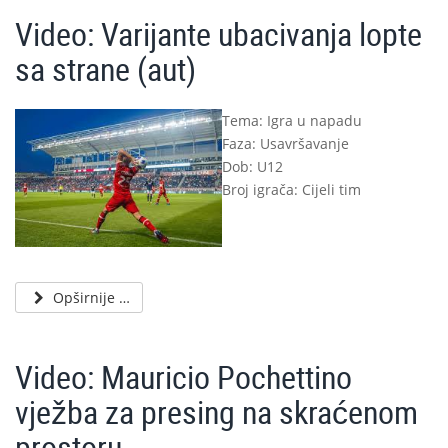
Video: Varijante ubacivanja lopte
sa strane (aut)
Tema: Igra u napadu
Faza: Usavršavanje
Dob: U12
Broj igrača: Cijeli tim
Opširnije …
Video: Mauricio Pochettino
vježba za presing na skraćenom
prostoru