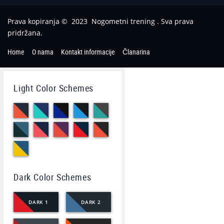
Prava kopiranja © 2023 Nogometni trening . Sva prava
pridržana.
Home
O nama
Kontakt informacije
Članarina
Light Color Schemes
Dark Color Schemes
DARK 1
DARK 2