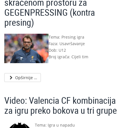
skraćenom prostoru za
GEGENPRESSING (kontra
presing)
Tema: Presing igra
Faza: Usavršavanje
Dob: U12
Broj igrača: Cijeli tim
Opširnije …
Video: Valencia CF kombinacija
za igru preko bokova u tri grupe
Tema: Igra u napadu