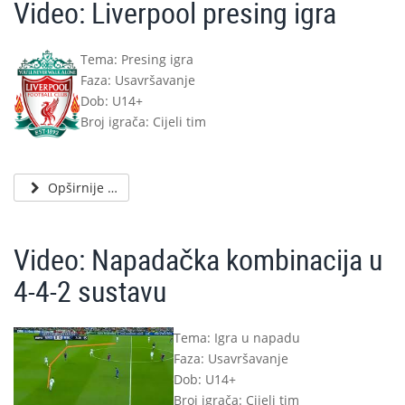
Video: Liverpool presing igra
Tema: Presing igra
Faza: Usavršavanje
Dob: U14+
Broj igrača: Cijeli tim
Opširnije …
Video: Napadačka kombinacija u
4-4-2 sustavu
Tema: Igra u napadu
Faza: Usavršavanje
Dob: U14+
Broj igrača: Cijeli tim