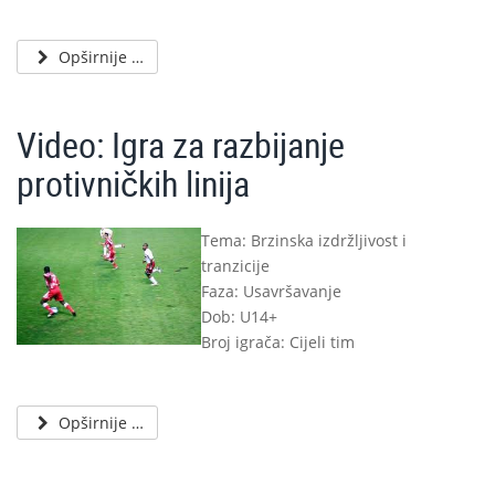
Opširnije …
Video: Igra za razbijanje
protivničkih linija
Tema: Brzinska izdržljivost i
tranzicije
Faza: Usavršavanje
Dob: U14+
Broj igrača: Cijeli tim
Opširnije …