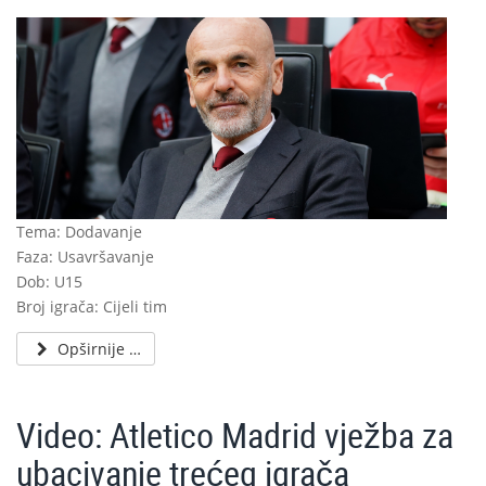
Tema: Dodavanje
Faza: Usavršavanje
Dob: U15
Broj igrača: Cijeli tim
Opširnije …
Video: Atletico Madrid vježba za
ubacivanje trećeg igrača