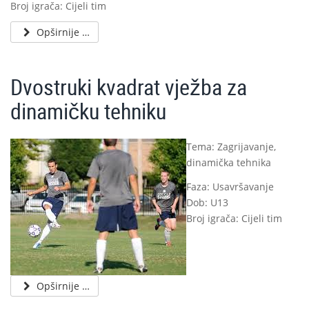
Broj igrača: Cijeli tim
Opširnije …
Dvostruki kvadrat vježba za
dinamičku tehniku
Tema: Zagrijavanje,
dinamička tehnika
Faza: Usavršavanje
Dob: U13
Broj igrača: Cijeli tim
Opširnije …