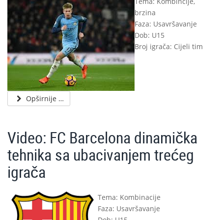
Tema: Kombincije,
brzina
Faza: Usavršavanje
Dob: U15
Broj igrača: Cijeli tim
Opširnije …
Video: FC Barcelona dinamička
tehnika sa ubacivanjem trećeg
igrača
Tema: Kombinacije
Faza: Usavršavanje
Dob: U15