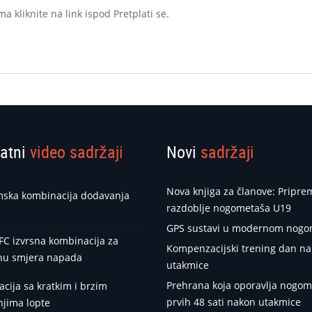
a kliknite na link ispod Pretplati se.
atni
video sadržaji
Novi
sadržaji
Nova knjiga za članove: Pripr
ska kombinacija dodavanja
razdoblje nogometaša U19
GPS sustavi u modernom nog
FC izvrsna kombinacija za
Kompenzacijski trening dan n
nu smjera napada
utakmice
Prehrana koja oporavlja nogom
cija sa kratkim i brzim
prvih 48 sati nakon utakmice
jima lopte