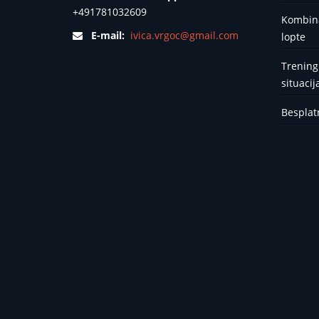
+491781032609
Kombina
E-mail:
ivica.vrgoc@gmail.com
lopte
Trening
situaci
Besplatn