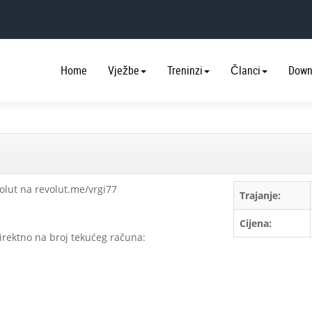
Home
Vježbe
Treninzi
Članci
Down
olut na revolut.me/vrgi77
Trajanje:
Cijena:
irektno na broj tekućeg računa: