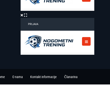
ome
O nama
Kontakt informacije
Članarina