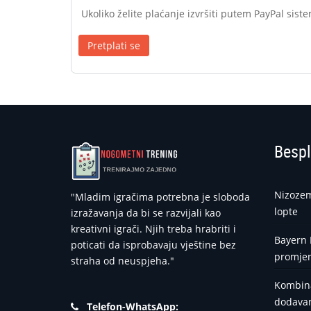
Ukoliko želite plaćanje izvršiti putem PayPal sistem
Pretplati se
Bespl
Nizozem
"Mladim igračima potrebna je sloboda
lopte
izražavanja da bi se razvijali kao
kreativni igrači. Njih treba hrabriti i
Bayern 
poticati da isprobavaju vještine bez
promje
straha od neuspjeha."
Kombina
dodavan
Telefon-WhatsApp: