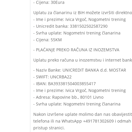
- Cijena: 30Eura
Uplatu za članarinu iz BiH možete izvršiti direktn
- Ime i prezime: Ivica Vrgoč, Nogometni trening
- Unicredit banka: 3381502502587290
- Svrha uplate: Nogometni trening članarina
- Cijena: 55KM
- PLAĆANJE PREKO RAČUNA IZ INOZEMSTVA
Uplatu preko računa u inozemstvu i internet banka
- Naziv Banke: UNICREDIT BANKA d.d. MOSTAR
- SWIFT: UNCRBA22
- IBAN: BA393381504003855417
- Ime i prezime: Ivica Vrgoč, Nogometni trening
- Adresa: Rapovine bb., 80101 Livno
- Svrha uplate: Nogometni trening članarina
Nakon izvršene uplate molimo dan nas obavijestit
telefona ili na WhatsApp +491781302609 i odmah
pristup stranici.